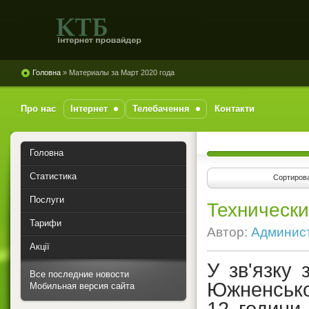
TTESTER
Головна
» Материалы за Март 2020 года
Про нас
Інтернет
Телебачення
Контакти
Головна
Статистика
Сортирова
Послуги
Техническ
Тарифи
Автор:
Админис
Акції
У зв'язку
Все последние новости
Южненсько
Мобильная версия сайта