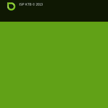
ISP KTB © 2013
ISP
�
�
�