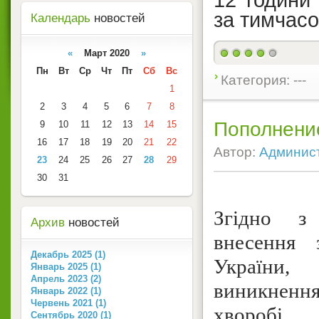
12 години
за тимчасо
Календарь
новостей
«
Март 2020
»
Пн
Вт
Ср
Чт
Пт
Сб
Вс
Категория: ---
1
2
3
4
5
6
7
8
Пополнени
9
10
11
12
13
14
15
16
17
18
19
20
21
22
Автор:
Админис
23
24
25
26
27
28
29
30
31
Згідно 
Архив
новостей
внесення 
Декабрь 2025 (1)
України
Январь 2025 (1)
Апрель 2023 (2)
виникнен
Январь 2022 (1)
Червень 2021 (1)
хворобі
Сентябрь 2020 (1)